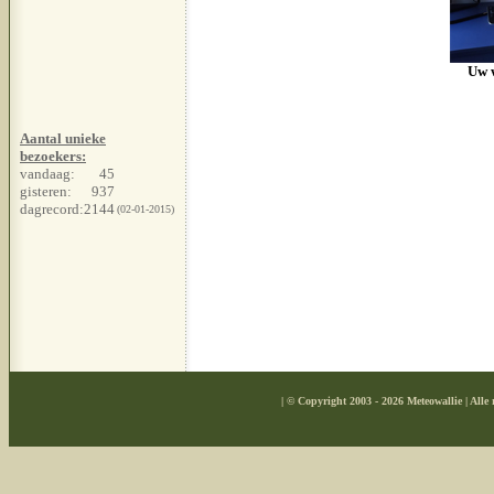
Uw 
Aantal unieke
bezoekers:
vandaag:
45
gisteren:
937
dagrecord:
2144
(02-01-2015)
| © Copyright 2003 - 2026 Meteowallie | All