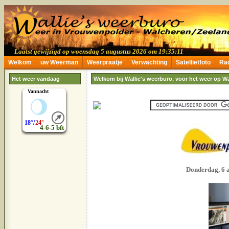
Welkom
uw Weerman
Weerpraatje
Verwachting
Satellietfoto
Ra
Het weer vandaag
Welkom bij Wallie's weerburo, voor het weer op W
Donderdag, 6 a