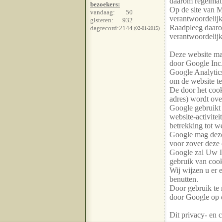
daarom regelmati
bezoekers:
Op de site van M
vandaag:
50
verantwoordelijk
gisteren:
932
Raadpleeg daarom
dagrecord:
2144
(02-01-2015)
verantwoordelijk
Deze website ma
door Google Inc
Google Analytic
om de website te
De door het coo
adres) wordt ove
Google gebruikt 
website-activitei
betrekking tot we
Google mag deze 
voor zover deze
Google zal Uw I
gebruik van cook
Wij wijzen u er 
benutten.
Door gebruik te
door Google op 
Dit privacy- en c