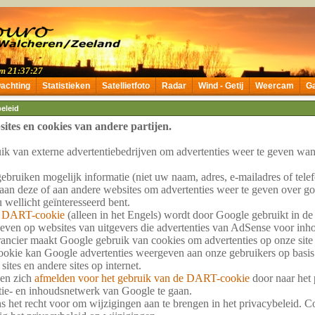
achting
Statistieken
Satellietfoto
Radar
Wind - Getij
Weercam
G
beleid
ites en cookies van andere partijen.
k van externe advertentiebedrijven om advertenties weer te geven wa
ebruiken mogelijk informatie (niet uw naam, adres, e-mailadres of te
an deze of aan andere websites om advertenties weer te geven over g
 wellicht geïnteresseerd bent.
k DART-cookie
(alleen in het Engels) wordt door Google gebruikt in de 
ven op websites van uitgevers die advertenties van AdSense voor in
rancier maakt Google gebruik van cookies om advertenties op onze site
kie kan Google advertenties weergeven aan onze gebruikers op basis
ites en andere sites op internet.
en zich
afmelden voor het gebruik van de DART-cookie
door naar het 
tie- en inhoudsnetwerk van Google te gaan.
 het recht voor om wijzigingen aan te brengen in het privacybeleid. C