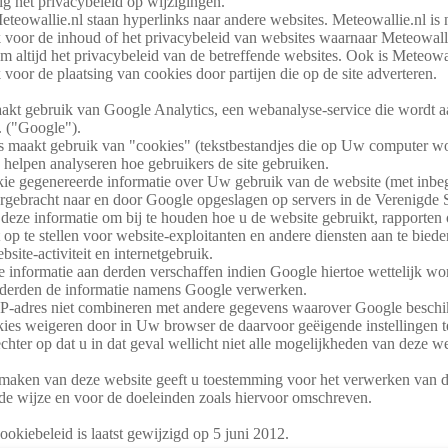
g het privacybeleid op wijzigingen.
eteowallie.nl staan hyperlinks naar andere websites. Meteowallie.nl is 
 voor de inhoud of het privacybeleid van websites waarnaar Meteowalli
 altijd het privacybeleid van de betreffende websites. Ook is Meteowal
 voor de plaatsing van cookies door partijen die op de site adverteren.
akt gebruik van Google Analytics, een webanalyse-service die wordt 
. ("Google").
s maakt gebruik van "cookies" (tekstbestandjes die op Uw computer wo
 helpen analyseren hoe gebruikers de site gebruiken.
kie gegenereerde informatie over Uw gebruik van de website (met inbe
rgebracht naar en door Google opgeslagen op servers in de Verenigde S
deze informatie om bij te houden hoe u de website gebruikt, rapporten 
t op te stellen voor website-exploitanten en andere diensten aan te bied
bsite-activiteit en internetgebruik.
informatie aan derden verschaffen indien Google hiertoe wettelijk word
 derden de informatie namens Google verwerken.
P-adres niet combineren met andere gegevens waarover Google beschik
ies weigeren door in Uw browser de daarvoor geëigende instellingen t
echter op dat u in dat geval wellicht niet alle mogelijkheden van deze w
 maken van deze website geeft u toestemming voor het verwerken van d
de wijze en voor de doeleinden zoals hiervoor omschreven.
ookiebeleid is laatst gewijzigd op 5 juni 2012.